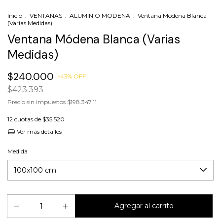
Inicio
.
VENTANAS
.
ALUMINIO MODENA
.
Ventana Módena Blanca
(Varias Medidas)
Ventana Módena Blanca (Varias
Medidas)
$240.000
-
43
%
OFF
$423.393
Precio sin impuestos
$198.347,11
12
cuotas de
$35.520
Ver más detalles
Medida