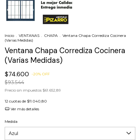
Inicio
.
VENTANAS
.
CHAPA
.
Ventana Chapa Corrediza Cocinera
(Varias Medidas)
Ventana Chapa Corrediza Cocinera
(Varias Medidas)
$74.600
-
20
%
OFF
$93.544
Precio sin impuestos
$61.652,89
12
cuotas de
$11.040,80
Ver más detalles
Medida