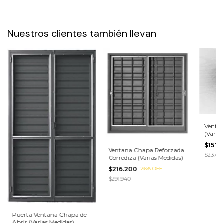
Nuestros clientes también llevan
Ventan
(Varia
$157.
Ventana Chapa Reforzada
$237.2
Corrediza (Varias Medidas)
$216.200
-
26
%
OFF
$291.940
Puerta Ventana Chapa de
Abrir (Varias Medidas)