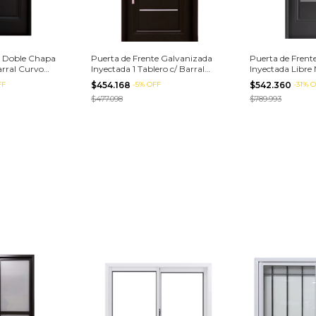
e Doble Chapa
Puerta de Frente Galvanizada
Puerta de Frent
arral Curvo
Inyectada 1 Tablero c/ Barral
Inyectada Libre
(90x200 cm)
(90x200 cm)
FF
$454.168
-
5
%
OFF
$542.360
-
31
%
O
$477.098
$789.993