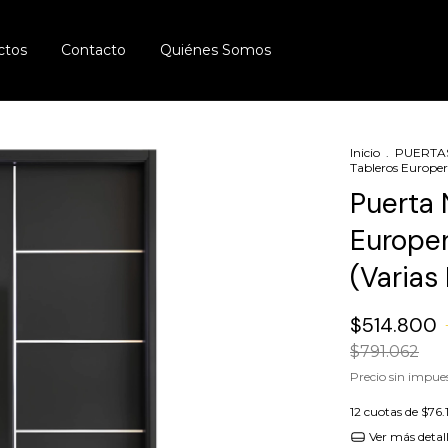
ctos
Contacto
Quiénes Somos
Inicio
.
PUERTA
Tableros Europerf
Puerta 
Europer
(Varias
$514.800
$791.062
Precio sin impue
12
cuotas de
$76.
Ver más detal