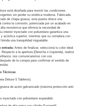
luxe está diseñada para resistir las condiciones
xigentes sin perder su estética moderna. Fabricada
zado de chapa gruesa, esta puerta ofrece una
al contra la corrosión, potenciada por un acabado en
 alta resistencia que elimina la necesidad de
u interior inyectado con poliuretano garantiza una
a y acústica superior, mientras que su cerradura con
l brinda una tranquilidad inigualable.
u entrada:
Antes de finalizar, seleccioná tu color ideal
. Respecto a la apertura (Derecha o Izquierda), realizá
onfianza: nos comunicaremos con vos
espués de la compra para confirmar el sentido de
esitás.
es Técnicas
nea Deluxe 5 Tableros).
gruesa de acero galvanizado (máxima protección anti-
o inyectado con poliuretano expandido.
adura de alta gama con cilindro Europerfil.