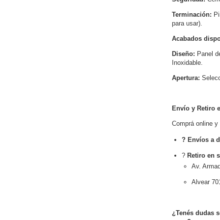
Terminación:
Pi
para usar).
Acabados dispo
Diseño:
Panel de
Inoxidable.
Apertura:
Selecc
Envío y Retiro
Comprá online y r
? Envíos a 
?
Retiro en s
Av. Armad
Alvear 701
¿Tenés dudas so