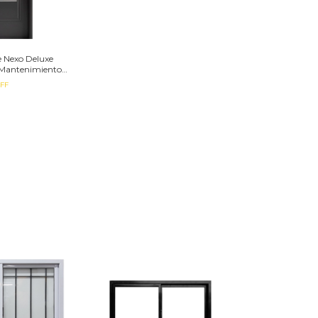
e Nexo Deluxe
 Mantenimiento
FF