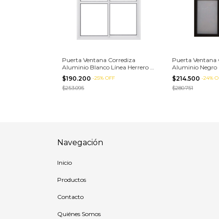
Puerta Ventana Corrediza
Puerta Ventana 
Aluminio Blanco Línea Herrero c/
Aluminio Negro L
Vidrio (Varias Medidas)
Vidrio (Varias Me
$190.200
-
25
%
OFF
$214.500
-
24
%
O
$253.095
$280.751
Navegación
Inicio
Productos
Contacto
Quiénes Somos