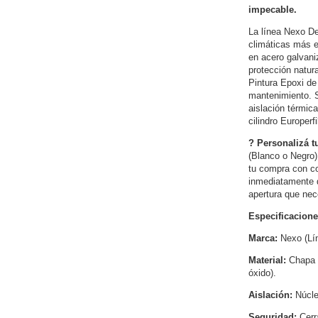
impecable.
La línea Nexo De
climáticas más e
en acero galvani
protección natur
Pintura Epoxi de
mantenimiento. S
aislación térmic
cilindro Europerfi
? Personalizá t
(Blanco o Negro)
tu compra con c
inmediatamente d
apertura que nec
Especificacion
Marca:
Nexo (Lí
Material:
Chapa 
óxido).
Aislación:
Núcle
Seguridad:
Cerr