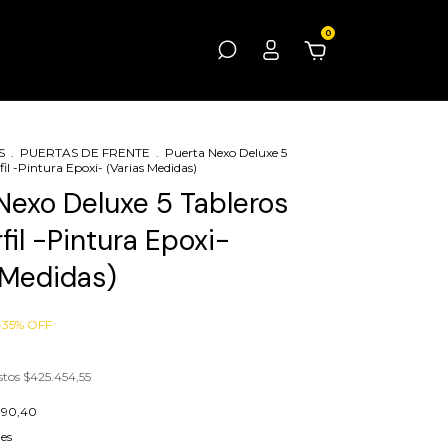
0
S
.
PUERTAS DE FRENTE
.
Puerta Nexo Deluxe 5
il -Pintura Epoxi- (Varias Medidas)
Nexo Deluxe 5 Tableros
fil -Pintura Epoxi-
 Medidas)
-
35
%
OFF
stos
$425.454,55
190,40
les