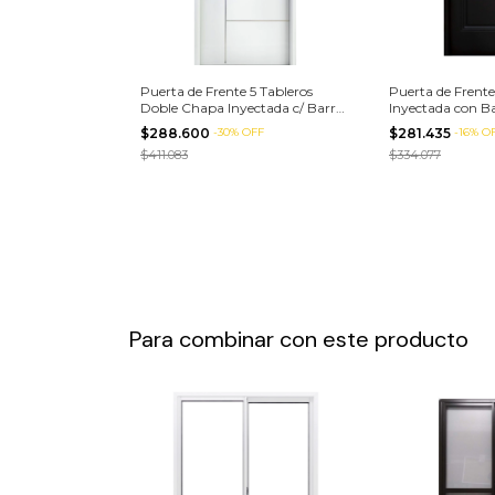
Puerta de Frente 5 Tableros
Puerta de Frent
Doble Chapa Inyectada c/ Barral
Inyectada con B
(88x205 cm)
(88x205 cm)
$288.600
-
30
%
OFF
$281.435
-
16
%
O
$411.083
$334.077
Para combinar con este producto