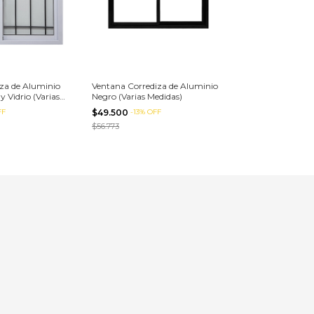
za de Aluminio
Ventana Corrediza de Aluminio
y Vidrio (Varias
Negro (Varias Medidas)
FF
$49.500
-
13
%
OFF
$56.773