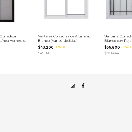
Corrediza
Ventana Corrediza de Aluminio
Ventana Corredi
ínea Herrero c/
Blanco (Varias Medidas)
Blanco con Reja 
didas)
Medidas)
FF
$43.200
-
13
%
OFF
$56.800
-
73
%
O
$49.870
$209.444