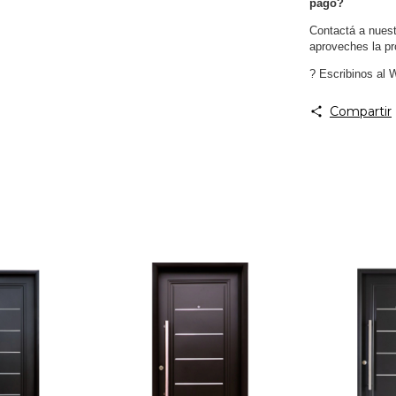
pago?
Contactá a nues
aproveches la p
?
Escribinos al
W
Compartir