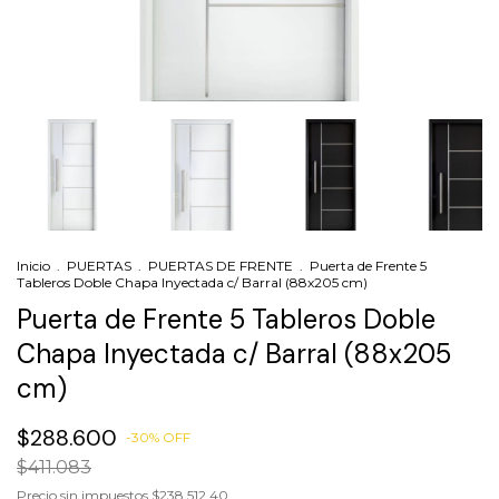
Inicio
.
PUERTAS
.
PUERTAS DE FRENTE
.
Puerta de Frente 5
Tableros Doble Chapa Inyectada c/ Barral (88x205 cm)
Puerta de Frente 5 Tableros Doble
Chapa Inyectada c/ Barral (88x205
cm)
$288.600
-
30
%
OFF
$411.083
Precio sin impuestos
$238.512,40