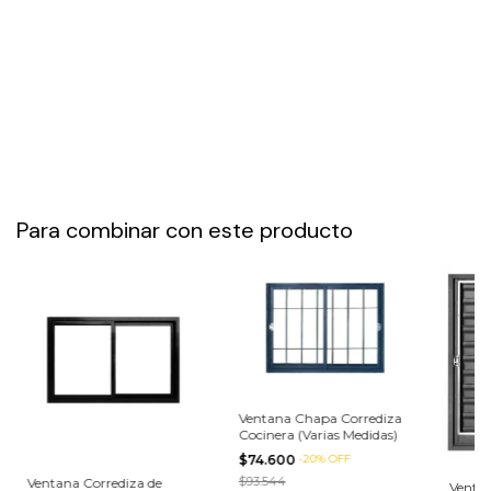
Para combinar con este producto
Ventana Chapa Corrediza
Cocinera (Varias Medidas)
$74.600
-
20
%
OFF
$93.544
Ventana Corrediza de
Venta