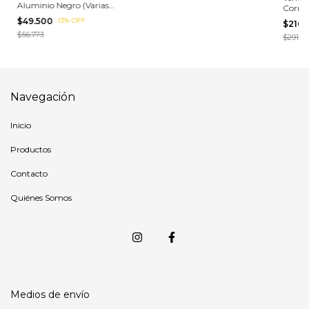
Aluminio Negro (Varias
Corred
Medidas)
$49.500
-
13
%
OFF
$216.
$56.773
$291.9
Navegación
Inicio
Productos
Contacto
Quiénes Somos
Medios de envío