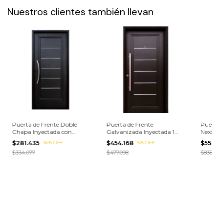
Nuestros clientes también llevan
Puerta de Frente Doble
Puerta de Frente
Puerta
Chapa Inyectada con
Galvanizada Inyectada 1
Nexo D
Barral Curvo (88x205 cm)
Tablero c/ Barral (90x200
Cerrad
$281.435
-
16
%
OFF
$454.168
-
5
%
OFF
$554.
cm)
(90x2
$334.077
$477.098
$838.3